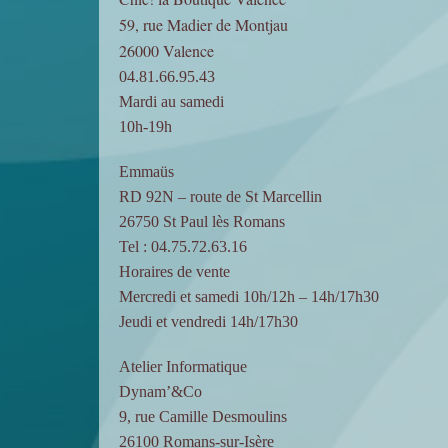
59, rue Madier de Montjau
26000 Valence
04.81.66.95.43
Mardi au samedi
10h-19h
Emmaüs
RD 92N – route de St Marcellin
26750 St Paul lès Romans
Tel : 04.75.72.63.16
Horaires de vente
Mercredi et samedi 10h/12h – 14h/17h30
Jeudi et vendredi 14h/17h30
Atelier Informatique
Dynam’&Co
9, rue Camille Desmoulins
26100 Romans-sur-Isère