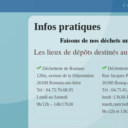
Premier
Passer
Passer
L’a
menu
au
au
contenu
contenu
principal
secondaire
Infos pratiques
Faisons de nos déchets un
P
o
Les lieux de dépôts destinés au
s
t
é
Déchetterie de Romans
Déchetteri
l
12bis, avenue de la Déportation
Rue Jacques P
e
26100 Romans-sur-Isère
26300 Bourg-
1
Tel : 04.75.70.68.95
Tel : 04.75.81
2
Lundi au Samedi
lundi :13h30-
j
9h/12h – 14h/17h30
mardi,mercredi
u
9h-12h et 13h
i
n