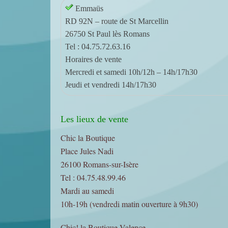
2
Emmaüs
0
RD 92N – route de St Marcellin
2
26750 St Paul lès Romans
3
Tel : 04.75.72.63.16
p
Horaires de vente
a
Mercredi et samedi 10h/12h – 14h/17h30
r
Jeudi et vendredi 14h/17h30
a
d
Les lieux de vente
m
i
Chic la Boutique
n
Place Jules Nadi
26100 Romans-sur-Isère
Tel : 04.75.48.99.46
Mardi au samedi
10h-19h (vendredi matin ouverture à 9h30)
Chic! la Boutique Valence