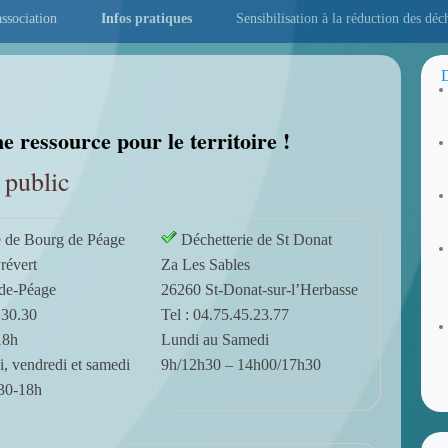
ssociation
Infos pratiques
Sensibilisation à la réduction des déc
D
e ressource pour le territoire !
 public
e de Bourg de Péage
Déchetterie de St Donat
révert
Za Les Sables
de-Péage
26260 St-Donat-sur-l’Herbasse
.30.30
Tel : 04.75.45.23.77
18h
Lundi au Samedi
, vendredi et samedi
9h/12h30 – 14h00/17h30
30-18h