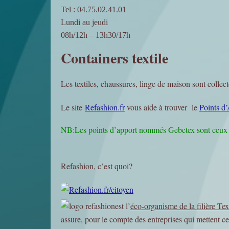
Tel : 04.75.02.41.01
Lundi au jeudi
08h/12h – 13h30/17h
Containers textile
Les textiles, chaussures, linge de maison sont collec
Le site
Refashion.fr
vous aide à trouver le
Points d’
NB:Les points d’apport nommés Gebetex sont ceu
Refashion, c’est quoi?
est l’
éco-organisme de la filière Tex
assure, pour le compte des entreprises qui mettent ces