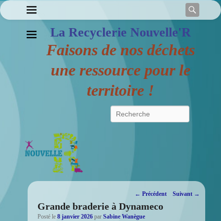
Reche
La Recyclerie Nouvelle'R
Faisons de nos déchets
une ressource pour le
territoire !
Recherche
Navigation
←
Précédent
Suivant
→
Grande braderie à Dynameco
des
Posté le
8 janvier 2026
par
Sabine Wanègue
posts